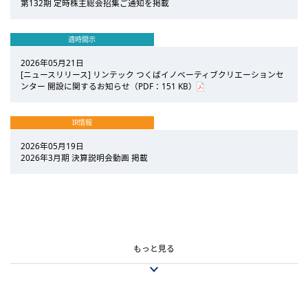
第132期 定時株主総会招集ご通知を掲載
適時開示
2026年05月21日
[ニュースリリース] リンテック つくばイノベーティブクリエーションセ
ンター 開設に関するお知らせ（PDF：151 KB）
IR情報
2026年05月19日
2026年3月期 決算説明会動画 掲載
2026年05月11日
2026年05月08日
2026年05月08日
2026年05月01日
2026年05月01日
2026年04月16日
2026年03月24日
2026年03月18日
2026年02月18日
2026年02月17日
2026年02月13日
2026年02月09日
2026年02月09日
2026年01月14日
2026年01月13日
[ニュースリリース] 譲渡制限付株式報酬としての自己株式の処分の払込
2026年3月期 決算短信
期末配当金についてのお知らせ（PDF：86 KB）
テレビ東京「世の中お金で見てみよう ～火曜ヨルの学べる経済～」に出
テレビ埼玉の経済情報番組「埼玉ビジネスウオッチ」に出演
[ニュースリリース] 譲渡制限付株式報酬としての自己株式の処分に関す
「マルチステークホルダー方針」の更新について
個人投資家向け会社説明会 資料および動画公開のお知らせ
[ニュースリリース] 半導体ウェハ裏面研削工程で厚みのばらつきを低減
EUV露光機用CNTペリクルの新規コーティング処方を2月下旬に米国開催
[ニュースリリース] 鳳凰山域における生物多様性の保全および増進に関
2026年3月期 第3四半期決算短信
[ニュースリリース] 役員人事についてのお知らせ （PDF：280 KB）
[ニュースリリース] 経済産業省の定める「DX認定」を取得
主要IR評価機関から高評価を獲得
完了に関するお知らせ（PDF：88 KB）
演
るお知らせ（PDF：164 KB）
する樹脂塗布プロセスを開発
の国際会議で発表
する協働協定を締結
もっと見る