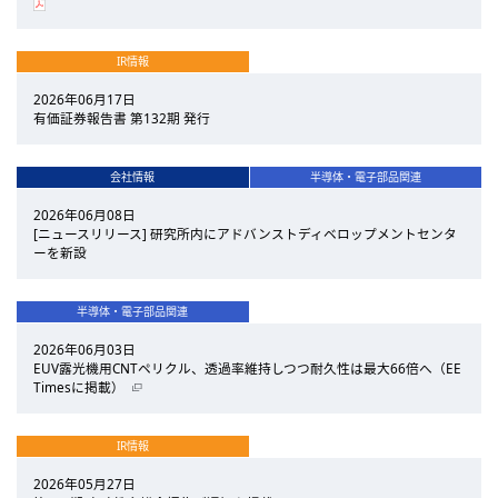
IR情報
2026年06月17日
有価証券報告書 第132期 発行
会社情報
半導体・電子部品関連
2026年06月08日
[ニュースリリース] 研究所内にアドバンストディベロップメントセンタ
ーを新設
半導体・電子部品関連
2026年06月03日
EUV露光機用CNTペリクル、透過率維持しつつ耐久性は最大66倍へ（EE
Timesに掲載）
IR情報
2026年05月27日