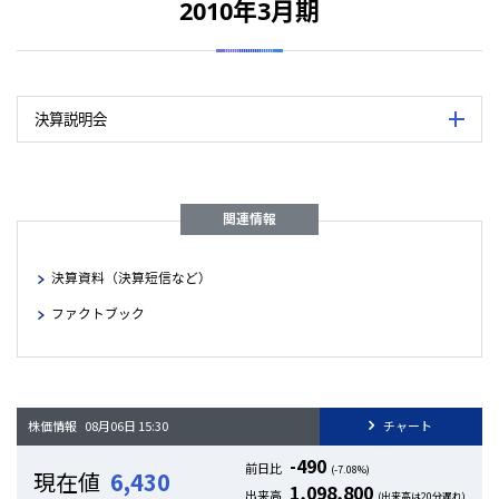
2010年3月期
関連資料
開催日
2010年11月17日
主催
公益社団法人 日本証券アナリスト協会
決算説明会資料（PDF：844 KB）
関連資料
主催
公益社団法人 日本証券アナリスト協会
決算説明会要旨（PDF：258 KB）
会場
東京証券取引所6階 日本証券アナリス
第2四半期決算説明会資料（PDF：644 KB）
（注）
日本証券アナリスト協会のホームページに掲載された会社説明会要
決算説明会
詳細を
第2四半期決算説明会要旨・質疑応答（PDF：285 KB）
会場
東京証券取引所6階 日本証券アナリス
機関投資家、証券アナリスト、マスコミ
（注）
日本証券アナリスト協会のホームページに掲載された会社説明会要
内容
概況や2012年3月期の業績見通し、新中期
表は横にスライドして御覧いただけます。
機関投資家、証券アナリスト、マスコミに
ついて説明/代表取締役社長 大内昭彦
関連情報
内容
半期累計の業績概況や今後の業績見通し
開催日
2010年5月20日
大内昭彦
関連資料
決算資料（決算短信など）
主催
公益社団法人 日本証券アナリスト協会
決算説明会資料（PDF：357 KB）
ファクトブック
関連資料
新中期経営計画(LIP-III)の概要（PDF：504 KB）
会場
東京証券取引所6階 日本証券アナリス
第2四半期決算説明会資料（PDF：262 KB）
決算説明会要旨（PDF：314 KB）
（注）
日本証券アナリスト協会のホームページに掲載された会社説明会要
機関投資家、証券アナリスト、マスコミ
内容
概況や2011年3月期の業績見通しにつ
彦