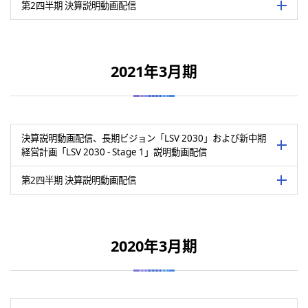
明/代表取締役社長 服部真
第2四半期 決算説明動画配信
詳細を
関連資料
表は横にスライドして御覧いただけます。
決算説明会資料（PDF：1,113 KB）
関連資料
表は横にスライドして御覧いただけます。
開催日
2022年5月16日
決算説明会動画
2021年3月期
決算説明会資料（PDF：517 KB）
開催日
2021年11月17日
会場
オンライン形式
決算説明会要旨・質疑応答（PDF：302 KB）
決算説明会要旨・質疑応答（PDF：225 KB）
会場
リンテック株式会社 本社
決算説明会動画
2022年3月期の業績概況、2023年3
内容
画「LSV 2030 - Stage 1」につい
決算説明動画配信、長期ビジョン「LSV 2030」および新中期
詳細を
2022年3月期第2四半期累計の業績概
経営計画「LSV 2030 - Stage 1」説明動画配信
内容
明/代表取締役社長 服部真
関連資料
第2四半期 決算説明動画配信
詳細を
表は横にスライドして御覧いただけます。
決算説明会資料（PDF：1,446 KB）
関連資料
表は横にスライドして御覧いただけます。
開催日
2021年5月19日
決算説明会要旨・質疑応答（PDF： KB）
決算説明資料（PDF：512 KB）
2020年3月期
決算説明会動画
開催日
2020年11月18日
決算説明要旨（PDF：173 KB）
会場
リンテック株式会社 本社
決算説明動画
会場
リンテック株式会社 本社
2021年3月期の業績概況、2022年3