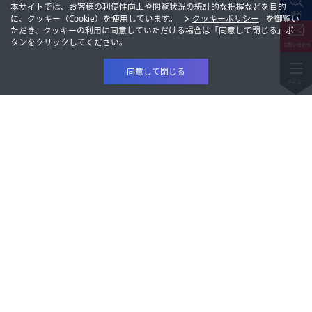
本サイトでは、お客様の利便性向上や閲覧状況の統計的な把握などを目的
に、クッキー（Cookie）を使用しています。
クッキーポリシー
を御覧い
ただき、クッキーの利用に同意していただける場合は「同意して閉じる」ボ
タンをクリックしてください。
同意して閉じる
製品情報
研究開発
製品情報
会社情報
研究開発
株主・投資家情報
会社情報
サステナビリティ
株主・投資家情報
トピックス
採用情報
サステナビリティ