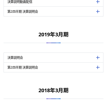
内容
「LSV 2030」および新中期経営計画「LSV 
決算説明動画配信
詳細を
2021年3月期第2四半期累計の業績概
いて説明/代表取締役社長 服部真
内容
明/代表取締役社長 服部真
第2四半期 決算説明会
詳細を
表は横にスライドして御覧いただけます。
関連資料
関連資料
表は横にスライドして御覧いただけます。
開催日
2020年5月18日
決算説明資料（PDF：1,006 KB）
2019年3月期
決算説明資料（PDF：563 KB）
開催日
2019年11月14日
決算説明要旨（PDF：200 KB）
会場
リンテック株式会社 本社
決算説明要旨（PDF：180 KB）
決算説明動画
主催
公益社団法人 日本証券アナリスト協会
決算説明動画
2020年3月期の業績概況や2021年3
長期ビジョン「LSV 2030」および新中期経営計画「LSV 2030 – Stage 1」（P
内容
表取締役社長 服部真
決算説明会
詳細を
長期ビジョン「LSV 2030」および新中期経営計画「LSV 2030 – Stage 1」
会場
日経茅場町別館 B1階カンファレンスル
第2四半期 決算説明会
詳細を
長期ビジョン「LSV 2030」および新中期経営計画「LSV 2030 – Stage 1
関連資料
表は横にスライドして御覧いただけます。
機関投資家、証券アナリスト、マスコミに
内容
半期累計の業績概況や今後の業績見通し
決算説明資料（PDF：1,648 KB）
表は横にスライドして御覧いただけます。
開催日
2019年5月15日
西尾弘之
決算説明要旨（PDF：173 KB）
2018年3月期
開催日
2018年11月15日
主催
公益社団法人 日本証券アナリスト協会
決算説明動画
関連資料
主催
公益社団法人 日本証券アナリスト協会