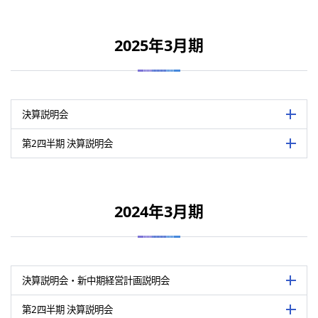
表は横にスライドして御覧いただけます。
2025年3月期
開催日
2025年11月14日
会場
オンライン形式
決算説明会
詳細を
2026年3月期第2四半期の業績概況およ
内容
ついて/代表取締役社長 服部真
第2四半期 決算説明会
詳細を
表は横にスライドして御覧いただけます。
関連資料
表は横にスライドして御覧いただけます。
開催日
2025年5月15日
2024年3月期
決算説明会資料（PDF：783 KB）
開催日
2024年11月14日
会場
オンライン形式
決算説明会動画
会場
オンライン形式
決算説明会要旨・質疑応答（PDF：1,014 KB）
2025年3月期の業績概況、2026年3
内容
締役社長 服部真
決算説明会・新中期経営計画説明会
詳細を
2025年3月期第2四半期の業績概況およ
内容
ついて/代表取締役社長 服部真
第2四半期 決算説明会
詳細を