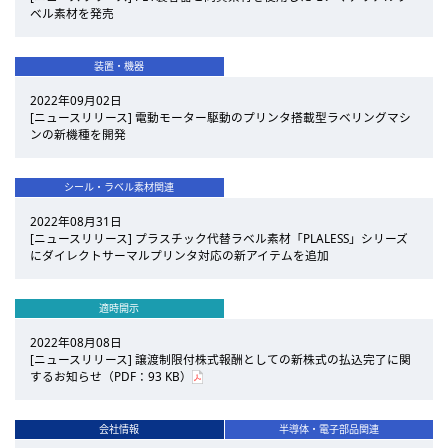
ベル素材を発売
装置・機器
2022年09月02日
[ニュースリリース] 電動モーター駆動のプリンタ搭載型ラベリングマシ
ンの新機種を開発
シール・ラベル素材関連
2022年08月31日
[ニュースリリース] プラスチック代替ラベル素材「PLALESS」シリーズ
にダイレクトサーマルプリンタ対応の新アイテムを追加
適時開示
2022年08月08日
[ニュースリリース] 譲渡制限付株式報酬としての新株式の払込完了に関
するお知らせ（PDF：93 KB）
会社情報
半導体・電子部品関連