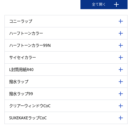
全て開く
コニーラップ
詳細を
ハーフトーンカラー
詳細を
ハーフトーンカラー99N
詳細を
サイセイカラー
詳細を
L封筒用紙R40
詳細を
撥水ラップ
詳細を
撥水ラップ99
詳細を
クリアーウィンドウCoC
詳細を
SUKEKAKEラップCoC
詳細を
優れた印刷適性、加工適性、強度を兼ね備え、封筒や包装紙のほか、さま
ざまな印刷物で高い評価を得ているカラークラフト紙の代表ブランドで