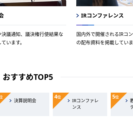
会
IRコンファレンス
や決議通知、議決権行使結果な
国内外で開催されるIRコ
しています。
の配布資料を掲載していま
おすすめTOP5
4
5
位
位
位
決算説明会
IRコンファレ
ンス