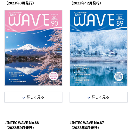
（2023年3月発行）
（2022年12月発行）
分割データ
分割データ
1年間の主な動き/社長インタビュー
連結業績推移/株主・投資家の皆様へ/
（PDF：1,261 KB）
トピックス（PDF：679 KB）
FRONT LINE/新聞広告シリー
新聞広告シリーズ/決算情報（PDF：
ズ/LINTEC ESSAY/決算情報（PDF：
1,780 KB）
2,605 KB）
セグメント情報/株式情報（PDF：
セグメント情報/会社概要/役員一覧/
383 KB）
株式情報（PDF：612 KB）
詳しく見る
詳しく見る
全ページダウンロード（PDF：1,878
全ページダウンロード（PDF：2,15
KB）
KB）
e-book
e-book
LINTEC WAVE No.88
LINTEC WAVE No.87
（2022年9月発行）
（2022年6月発行）
分割データ
分割データ