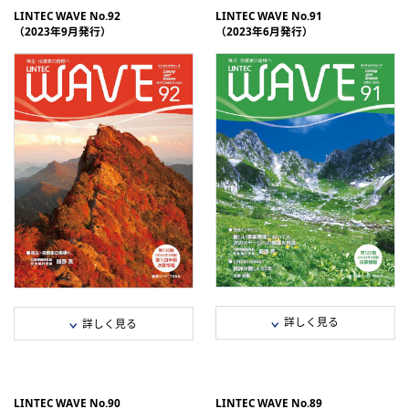
e-book
e-book
LINTEC WAVE No.92
LINTEC WAVE No.91
（2023年9月発行）
（2023年6月発行）
分割データ
分割データ
連結業績推移/株主・投資家の皆様へ/
連結業績推移/株主・投資家の皆様へ/
トピックス（PDF：697 KB）
トピックス（PDF：900 KB）
新聞広告シリーズ/決算情報（PDF：
LINTEC ESSAY/アンケート結果のご
1,787 KB）
告/新聞広告シリーズ（PDF：2,640
KB）
セグメント情報/株式情報（PDF：
346 KB）
決算情報/セグメント情報/株式情報
（PDF：527 KB）
詳しく見る
詳しく見る
全ページダウンロード（PDF：3,72
全ページダウンロード（PDF：2,501
KB）
KB）
e-book
e-book
LINTEC WAVE No.90
LINTEC WAVE No.89