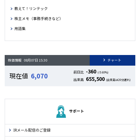
スペシャルレポート（PDF：1,542
（PDF：1,151 KB）
KB）
教えて！リンテック
トピックス/FRONT LINE/LINTEC
FRONT LINE/新聞広告シリーズ/決算情
ESSAY/決算情報/セグメント情報
株主メモ（事務手続きなど）
報（PDF：1,029 KB）
（PDF：1,001 KB）
用語集
セグメント情報/株式情報（PDF：
グローバルネットワーク/新聞広告シ
382 KB）
リーズ/会社概要/役員一覧/株式情報
（PDF：1,583 KB）
サポート
IRメール配信のご登録