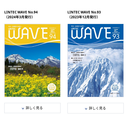
e-book
e-book
LINTEC WAVE No.94
LINTEC WAVE No.93
（2024年3月発行）
（2023年12月発行）
分割データ
分割データ
1年間の主な動き/社長インタビュー
連結業績推移/株主・投資家の皆様へ/
（PDF：1,014 KB）
特集（PDF：751 KB）
トピックス/LINTEC ESSAY/決算情
トピックス/アンケート結果のご報
（PDF：881 KB）
告/LINTEC ESSAY（PDF：977 KB）
セグメント情報/会社概要/役員一覧/
株式情報（PDF：523 KB）
決算情報/セグメント情報/株式情報
（PDF：559 KB）
詳しく見る
詳しく見る
全ページダウンロード（PDF：2,460
全ページダウンロード（PDF：3,42
KB）
KB）