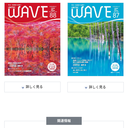
連結業績推移/株主・投資家の皆様へ/
連結業績推移/株主・投資家の皆様へ/
スペシャルレポート（PDF：900
スペシャルレポート（PDF：993
KB）
KB）
トピックス/新聞広告シリーズ/決算情
トピックス/新聞広告シリーズ/LINTE
報（PDF：1,110 KB）
ESSAY/アンケート結果のご報告
（PDF：1,358 KB）
セグメント情報/株式情報（PDF：
409 KB）
決算情報/セグメント情報/株式情報
（PDF：604 KB）
詳しく見る
詳しく見る
全ページダウンロード（PDF：2,456
全ページダウンロード（PDF：2,82
KB）
KB）
e-book
e-book
関連情報
分割データ
分割データ
連結業績推移/株主・投資家の皆様へ/
1年間の主な動き/社長インタビュー