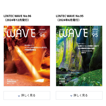
全ページダウンロードデータ（PDF
全ページダウンロードデータ（PDF：
3,599 KB）
1,420 KB）
e-book
e-book
LINTEC WAVE No.96
LINTEC WAVE No.95
（2024年12月発行）
（2024年6月発行）
分割データ
分割データ
1年間の主な動き/社長インタビュー
連結業績推移/株主・投資家の皆様へ/
（PDF：962 KB）
特集（PDF：775 KB）
研究開発特集/決算情報/セグメント
トピックス/アンケート結果のご報告
報（PDF：1,466 KB）
（PDF：700 KB）
会社概要/役員一覧/主な連結子会社/
決算情報/セグメント情報/株式情報
株式情報（PDF：1,783 KB）
（PDF：604 KB）
詳しく見る
詳しく見る
全ページダウンロードデータ（PDF
全ページダウンロードデータ（PDF：
1,667 KB）
1,632 KB）