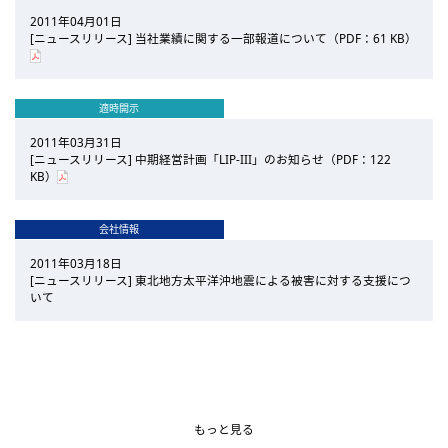
2011年04月01日
[ニュースリリース] 当社業績に関する一部報道について（PDF：61 KB）
適時開示
2011年03月31日
[ニュースリリース] 中期経営計画「LIP-III」のお知らせ（PDF：122
KB）
会社情報
2011年03月18日
[ニュースリリース] 東北地方太平洋沖地震による被害に対する支援につ
いて
2011年02月14日
2011年02月10日
2011年02月10日
2011年01月14日
2011年01月12日
四半期報告書 第117期第3四半期 発行
2011年3月期 第3四半期決算短信
[ニュースリリース] 2011年3月期 配当予想の修正に関するお知らせ
[ニュースリリース] 計42億円を投資し、半導体・光学関連事業を強化
[ニュースリリース] 子会社の設立に関するお知らせ（PDF：89 KB）
（PDF：86 KB）
もっと見る