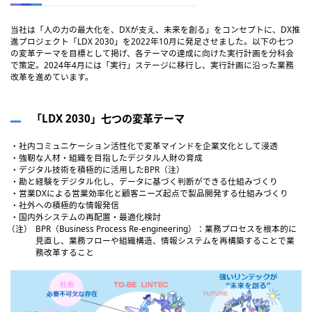
当社は「人の力の最大化を、DXが支え、未来を創る」をコンセプトに、DX推
進プロジェクト「LDX 2030」を2022年10月に発足させました。以下の七つ
の変革テーマを目標として掲げ、各テーマの達成に向けた実行計画を分科会
で策定。2024年4月には「実行」ステージに移行し、実行計画に沿った業務
改革を進めています。
「LDX 2030」七つの変革テーマ
・社内コミュニケーション活性化で変革マインドを企業文化として浸透
・強靭な人材・組織を目指したデジタル人財の育成
・デジタル技術を積極的に活用したBPR（注）
・勘と経験をデジタル化し、データに基づく判断ができる仕組みづくり
・営業DXによる営業効率化と顧客ニーズ起点で製品開発する仕組みづくり
・社外への積極的な情報発信
・国内外システムの再配置・最適化検討
（注）
BPR（Business Process Re-engineering）：業務プロセスを根本的に
見直し、業務フローや組織構造、情報システムを再構築することで業
務改革すること