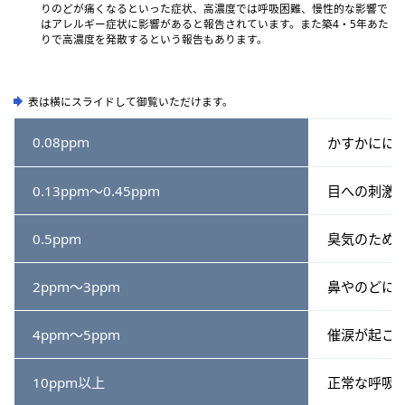
りのどが痛くなるといった症状、高濃度では呼吸困難、慢性的な影響で
はアレルギー症状に影響があると報告されています。また築4・5年あた
りで高濃度を発散するという報告もあります。
表は横にスライドして御覧いただけます。
0.08ppm
かすかにに
0.13ppm～0.45ppm
目への刺激
0.5ppm
臭気のため
2ppm～3ppm
鼻やのどに
4ppm～5ppm
催涙が起こ
10ppm以上
正常な呼吸