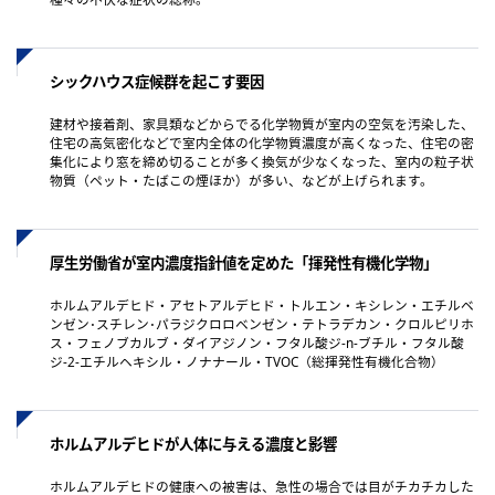
シックハウス症候群を起こす要因
建材や接着剤、家具類などからでる化学物質が室内の空気を汚染した、
住宅の高気密化などで室内全体の化学物質濃度が高くなった、住宅の密
集化により窓を締め切ることが多く換気が少なくなった、室内の粒子状
物質（ペット・たばこの煙ほか）が多い、などが上げられます。
厚生労働省が室内濃度指針値を定めた「揮発性有機化学物」
ホルムアルデヒド・アセトアルデヒド・トルエン・キシレン・エチルベ
ンゼン･スチレン･パラジクロロベンゼン・テトラデカン・クロルピリホ
ス・フェノブカルブ・ダイアジノン・フタル酸ジ-n-ブチル・フタル酸
ジ-2-エチルヘキシル・ノナナール・TVOC（総揮発性有機化合物）
ホルムアルデヒドが人体に与える濃度と影響
ホルムアルデヒドの健康への被害は、急性の場合では目がチカチカした