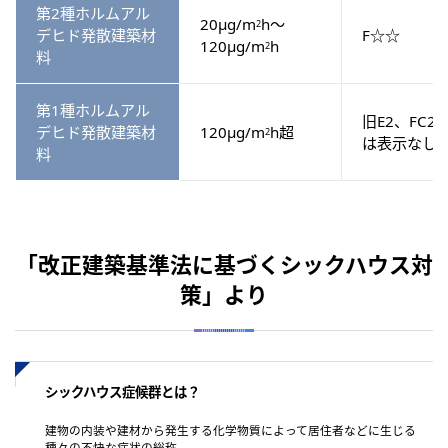
第2種ホルムアル
20µg/m
h～
2
デヒド発散建築材
F☆☆
120µg/m
h
2
料
第1種ホルムアル
旧E2、FC2
デヒド発散建築材
120µg/m
h超
2
は表示なし
料
「改正建築基準法に基づくシックハウス対
策」より
シックハウス症候群とは？
建物の内装や建材から発生する化学物質によって居住者などに生じる
種々の不快な症状の総称。