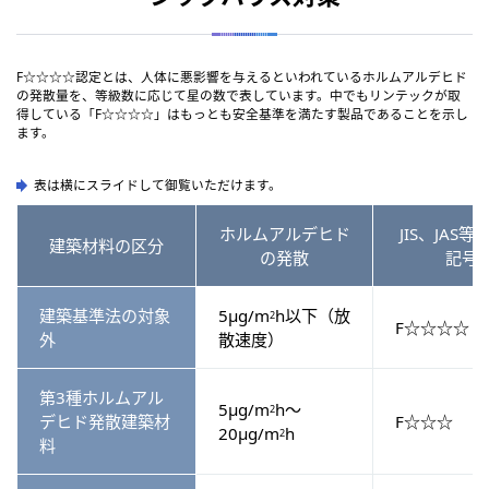
F☆☆☆☆認定とは、人体に悪影響を与えるといわれているホルムアルデヒド
の発散量を、等級数に応じて星の数で表しています。中でもリンテックが取
得している「F☆☆☆☆」はもっとも安全基準を満たす製品であることを示し
ます。
表は横にスライドして御覧いただけます。
ホルムアルデヒド
JIS、JAS
建築材料の区分
の発散
記号
建築基準法の対象
5µg/m
h以下（放
2
F☆☆☆☆
外
散速度）
第3種ホルムアル
5µg/m
h～
2
デヒド発散建築材
F☆☆☆
20µg/m
h
2
料