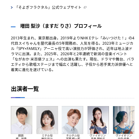
「そよぎフラクタル」公式ウェブサイト
増田 梨沙（ますだ りさ）プロフィール
2013年生まれ、東京都出身。2019年よりNHK Eテレ「みいつけた！」の4
代目スイちゃんを歴代最長の5年間務め、人気を得る。2023年ミュージカ
ル「SPY×FAMILY」アーニャ役で高い演技力が評価され、近年は地上波ド
ラマに出演。また、2025年、2026年と2年連続で新潟の音楽イベント
「ながおか 米百俵フェス」への出演も果たす。現在、ドラマや舞台、バラ
エティから歌唱ステージまで幅広く活躍し、子役から若手実力派俳優へと
着実に進化を遂げている。
出演者一覧