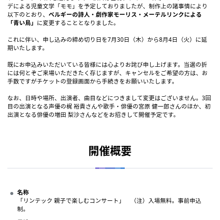
デによる児童文学「モモ」を予定しておりましたが、制作上の諸事情により
以下のとおり、
ベルギーの詩人・劇作家モーリス・メーテルリンクによる
「青い鳥」
に変更することとなりました。
これに伴い、申し込みの締め切り日を7月30日（木）から8月4日（火）に延
期いたします。
既にお申込みいただいている皆様には心よりお詫び申し上げます。当選の折
には何とぞご来場いただきたく存じますが、キャンセルをご希望の方は、お
手数ですがチケットの登録画面から手続きをお願いいたします。
なお、日時や場所、出演者、曲目などにつきまして変更はございません。3回
目の出演となる声優の梶 裕貴さんや歌手・俳優の宮原 健一郎さんのほか、初
出演となる俳優の増田 梨沙さんなどをお招きして開催予定です。
開催概要
名称
「リンテック 親子で楽しむコンサート」 （注）入場無料。事前申込
制。