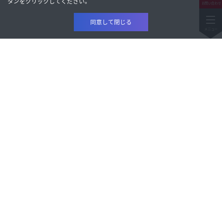
タンをクリックしてください。
同意して閉じる
製品情報
研究開発
製品情報
会社情報
研究開発
株主・投資家情報
会社情報
サステナビリティ
株主・投資家情報
トピックス
採用情報
サステナビリティ
電子公告
トピックス
採用情報
サイトマップ