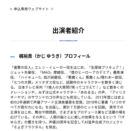
申込専用ウェブサイト
出演者紹介
梶裕貴（かじ ゆうき）プロフィール
「進撃の巨人」エレン・イェーガー役をはじめ、「名探偵プリキュア！」
ジェット先輩役、「MAO」摩緒役、「僕のヒーローアカデミア」轟焦凍
役、「ハイキュー!!」孤爪研磨役、「悪魔くん」悪魔くん/埋れ木一郎役、
「七つの大罪」メリオダス役など、話題作のキャラクターを数多く演じ
る。 日本テレビ系列「1億人の大質問!?笑ってコラえて！」など数多くの
ナレーションや、みずほ公式キャラクター「あおまる」の声、「アイリス
オーヤマ」のサウンドロゴの声なども担当している。 2013年度には史上
初の2年連続で声優アワード主演男優賞を受賞。2018年に著書「いつかす
べてが君の力になる」を出版し、累計７万部のヒットを記録。 実写での
主演をはじめ、舞台や朗読劇、さまざまなプロデュース業など活躍の場を
広げている。 その声に、人間の脳と心に癒しの効果を与えるという「1/f
ゆらぎ」の響きを持つ。声優20周年を記念してAI音声合成プロジェクト
「そよぎフラクタル」を発足。