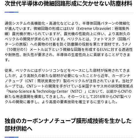
次世代半導体の微細回路形成に欠かせない防塵材料
通信システムの高機能化・高速化などにより、半導体回路パターンの微細化
が進んでいます。微細回路の形成にはEUV（Extreme Ultraviolet：極端紫外
線）露光機が用いられていますが、露光機の性能向上に伴い、より高耐久の
ペリクルの開発が求められています。ペリクルとは、フォトマスク（回路パ
ターンの原版）への異物の付着を防ぐ防塵膜の役割を果たす部材です。5ナノ
（10億分の1）メートル以下という微細な回路を形成するEUVに対する透過性
や耐熱性、耐久性が要求され、半導体の生産性向上に貢献することができま
す。
従来、ペリクルにはポリシリコンなどをベースにした部材が採用されてきま
したが、より高耐久の新たな部材が必要になったことから近年、カーボンナ
ノチューブ（CNT：筒状炭素分子）製のペリクルが注目されています。当社グ
ループでは、CNTシートの開発を手がけている米国テキサス州の研究開発拠点
「Nano-Science & Technology Center（NSTC）」において、以前からCNTの
新たな用途展開を模索してきました。その一つとして2018年からCNT製ペリ
クルの開発に着手し、より高度の要素技術を確立するに至りました。
独自のカーボンナノチューブ膜形成技術を生かした
部材供給へ