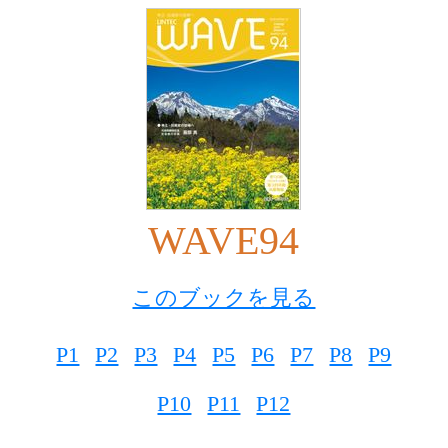
WAVE94
このブックを見る
P1
P2
P3
P4
P5
P6
P7
P8
P9
P10
P11
P12