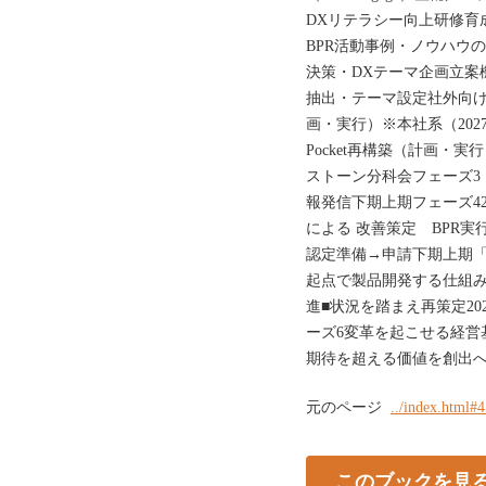
DXリテラシー向上研修育
BPR活動事例・ノウハウ
決策・DXテーマ企画立案
抽出・テーマ設定社外向
画・実行）※本社系（202
Pocket再構築（計画・実
ストーン分科会フェーズ3
報発信下期上期フェーズ42
による 改善策定 BPR実行
認定準備→申請下期上期「
起点で製品開発する仕組みづ
進■状況を踏まえ再策定20
ーズ6変革を起こせる経営
期待を超える価値を創出
元のページ
../index.html#
このブックを見