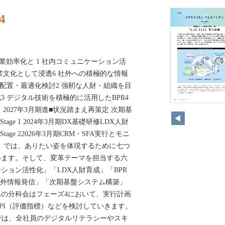
4
よる営業効率化と 1 社内コミュニケーション活
業文化として浸透6 社外への積極的な情報
再配置・最適化検討2 強靭な人財・組織を目
3 デジタル技術を積極的に活用したBPR4
2027年3月期進■状況踏まえ再策定 次期基
Stage 1 2024年3月期DX基礎研修LDX人財
-Stage 22026年3月期CRM・SFA実行とモニ
030」では、ありたい姿を体現するために七つ
います。そして、変革テーマを担当する六
ション活性化」「LDX人財育成」「BPR
社外情報発信」「次期基盤システム構築」
の分科会はフェーズ4において、実行計画
PI（評価指標）などを検討していきます。
では、全社員のデジタルリテラシーやスキ