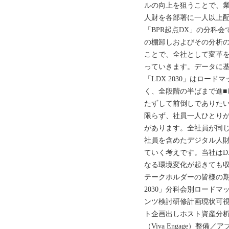
ルの向上を狙うことで、業
人財を各部署に一人以上
「BPR起点DX」の分科
の棚卸しおよびその分析
ことで、全社として変革
っていきます。データに
「LDX 2030」はロー
く、全段階の半ばまで進■
たずして前倒しでありた
限らず、社員一人ひとりが自
があります。全社員が同じ
社員を含めたデジタル人
ていく考えです。当社はD
なる環境変化が起きても
テークホルダーの皆様の期
2030」分科会別ロード
ンツ検討研修計画現状可視
ト企画出しホスト資産分
（Viva Engage）整