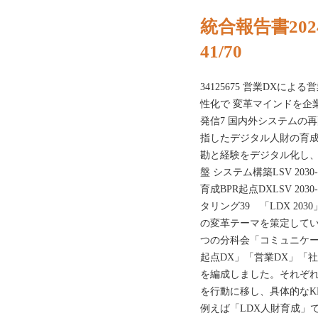
統合報告書202
41/70
34125675 営業DXに
性化で 変革マインドを企
発信7 国内外システムの
指したデジタル人財の育成
勘と経験をデジタル化し、 
盤 システム構築LSV 2030-
育成BPR起点DXLSV 2030
タリング39 「LDX 2
の変革テーマを策定して
つの分科会「コミュニケー
起点DX」「営業DX」「
を編成しました。それぞれ
を行動に移し、具体的なK
例えば「LDX人財育成」