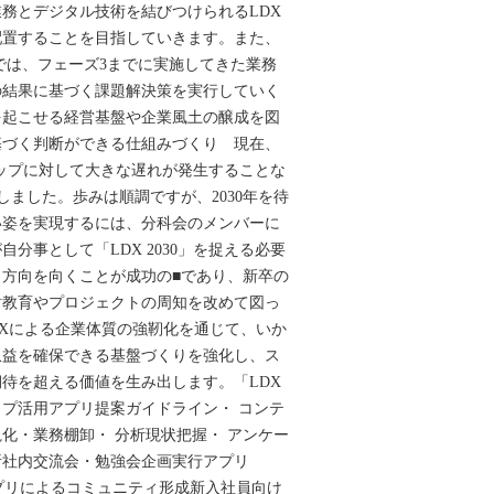
務とデジタル技術を結びつけられるLDX
配置することを目指していきます。また、
会では、フェーズ3までに実施してきた業務
の結果に基づく課題解決策を実行していく
を起こせる経営基盤や企業風土の醸成を図
基づく判断ができる仕組みづくり 現在、
ドマップに対して大きな遅れが発生することな
しました。歩みは順調ですが、2030年を待
い姿を実現するには、分科会のメンバーに
分事として「LDX 2030」を捉える必要
方向を向くことが成功の■であり、新卒の
財教育やプロジェクトの周知を改めて図っ
Xによる企業体質の強靭化を通じて、いか
収益を確保できる基盤づくりを強化し、ス
待を超える価値を生み出します。「LDX
マップ活用アプリ提案ガイドライン・ コンテ
化・業務棚卸・ 分析現状把握・ アンケー
析社内交流会・勉強会企画実行アプリ
備／アプリによるコミュニティ形成新入社員向け