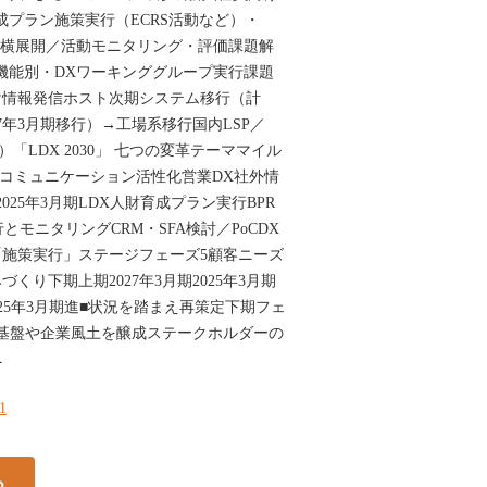
成プラン施策実行（ECRS活動など）・
の横展開／活動モニタリング・評価課題解
機能別・DXワーキンググループ実行課題
け情報発信ホスト次期システム移行（計
7年3月期移行）→工場系移行国内LSP／
行）「LDX 2030」 七つの変革テーママイル
 コミュニケーション活性化営業DX社外情
025年3月期LDX人財育成プラン実行BPR
とモニタリングCRM・SFA検討／PoCDX
施策実行」ステージフェーズ5顧客ニーズ
くり下期上期2027年3月期2025年3月期
25年3月期進■状況を踏まえ再策定下期フェ
基盤や企業風土を醸成ステークホルダーの
へ
41
る