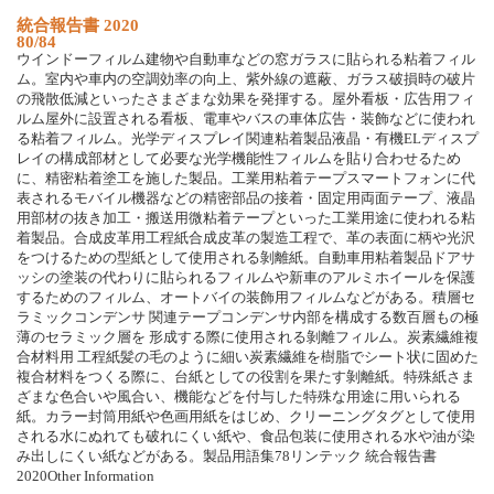
統合報告書 2020
80/84
ウインドーフィルム建物や自動車などの窓ガラスに貼られる粘着フィル
ム。室内や車内の空調効率の向上、紫外線の遮蔽、ガラス破損時の破片
の飛散低減といったさまざまな効果を発揮する。屋外看板・広告用フィ
ルム屋外に設置される看板、電車やバスの車体広告・装飾などに使われ
る粘着フィルム。光学ディスプレイ関連粘着製品液晶・有機ELディスプ
レイの構成部材として必要な光学機能性フィルムを貼り合わせるため
に、精密粘着塗工を施した製品。工業用粘着テープスマートフォンに代
表されるモバイル機器などの精密部品の接着・固定用両面テープ、液晶
用部材の抜き加工・搬送用微粘着テープといった工業用途に使われる粘
着製品。合成皮革用工程紙合成皮革の製造工程で、革の表面に柄や光沢
をつけるための型紙として使用される剝離紙。自動車用粘着製品ドアサ
ッシの塗装の代わりに貼られるフィルムや新車のアルミホイールを保護
するためのフィルム、オートバイの装飾用フィルムなどがある。積層セ
ラミックコンデンサ 関連テープコンデンサ内部を構成する数百層もの極
薄のセラミック層を 形成する際に使用される剝離フィルム。炭素繊維複
合材料用 工程紙髪の毛のように細い炭素繊維を樹脂でシート状に固めた
複合材料をつくる際に、台紙としての役割を果たす剝離紙。特殊紙さま
ざまな色合いや風合い、機能などを付与した特殊な用途に用いられる
紙。カラー封筒用紙や色画用紙をはじめ、クリーニングタグとして使用
される水にぬれても破れにくい紙や、食品包装に使用される水や油が染
み出しにくい紙などがある。製品用語集78リンテック 統合報告書
2020Other Information