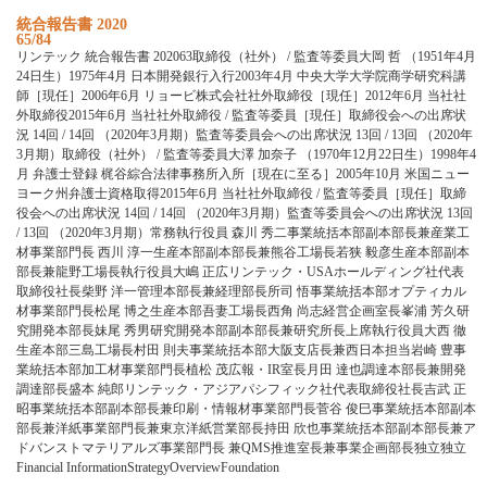
統合報告書 2020
65/84
リンテック 統合報告書 202063取締役（社外） / 監査等委員大岡 哲 （1951年4月
24日生）1975年4月 日本開発銀行入行2003年4月 中央大学大学院商学研究科講
師［現任］2006年6月 リョービ株式会社社外取締役［現任］2012年6月 当社社
外取締役2015年6月 当社社外取締役 / 監査等委員［現任］取締役会への出席状
況 14回 / 14回 （2020年3月期）監査等委員会への出席状況 13回 / 13回 （2020年
3月期）取締役（社外） / 監査等委員大澤 加奈子 （1970年12月22日生）1998年4
月 弁護士登録 梶谷綜合法律事務所入所［現在に至る］2005年10月 米国ニュー
ヨーク州弁護士資格取得2015年6月 当社社外取締役 / 監査等委員［現任］取締
役会への出席状況 14回 / 14回 （2020年3月期）監査等委員会への出席状況 13回
/ 13回 （2020年3月期）常務執行役員 森川 秀二事業統括本部副本部長兼産業工
材事業部門長 西川 淳一生産本部副本部長兼熊谷工場長若狭 毅彦生産本部副本
部長兼龍野工場長執行役員大嶋 正広リンテック・USAホールディング社代表
取締役社長柴野 洋一管理本部長兼経理部長所司 悟事業統括本部オプティカル
材事業部門長松尾 博之生産本部吾妻工場長西角 尚志経営企画室長峯浦 芳久研
究開発本部長妹尾 秀男研究開発本部副本部長兼研究所長上席執行役員大西 徹
生産本部三島工場長村田 則夫事業統括本部大阪支店長兼西日本担当岩崎 豊事
業統括本部加工材事業部門長植松 茂広報・IR室長月田 達也調達本部長兼開発
調達部長盛本 純郎リンテック・アジアパシフィック社代表取締役社長吉武 正
昭事業統括本部副本部長兼印刷・情報材事業部門長菅谷 俊巳事業統括本部副本
部長兼洋紙事業部門長兼東京洋紙営業部長持田 欣也事業統括本部副本部長兼ア
ドバンストマテリアルズ事業部門長 兼QMS推進室長兼事業企画部長独立独立
Financial InformationStrategyOverviewFoundation