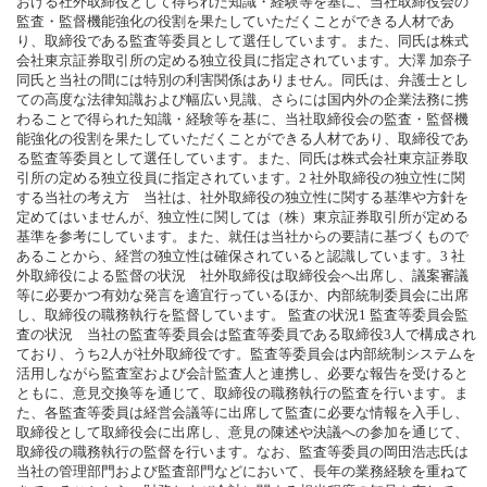
おける社外取締役として得られた知識・経験等を基に、当社取締役会の
監査・監督機能強化の役割を果たしていただくことができる人材であ
り、取締役である監査等委員として選任しています。また、同氏は株式
会社東京証券取引所の定める独立役員に指定されています。大澤 加奈子
同氏と当社の間には特別の利害関係はありません。同氏は、弁護士とし
ての高度な法律知識および幅広い見識、さらには国内外の企業法務に携
わることで得られた知識・経験等を基に、当社取締役会の監査・監督機
能強化の役割を果たしていただくことができる人材であり、取締役であ
る監査等委員として選任しています。また、同氏は株式会社東京証券取
引所の定める独立役員に指定されています。2 社外取締役の独立性に関
する当社の考え方 当社は、社外取締役の独立性に関する基準や方針を
定めてはいませんが、独立性に関しては（株）東京証券取引所が定める
基準を参考にしています。また、就任は当社からの要請に基づくもので
あることから、経営の独立性は確保されていると認識しています。3 社
外取締役による監督の状況 社外取締役は取締役会へ出席し、議案審議
等に必要かつ有効な発言を適宜行っているほか、内部統制委員会に出席
し、取締役の職務執行を監督しています。 監査の状況1 監査等委員会監
査の状況 当社の監査等委員会は監査等委員である取締役3人で構成され
ており、うち2人が社外取締役です。監査等委員会は内部統制システムを
活用しながら監査室および会計監査人と連携し、必要な報告を受けると
ともに、意見交換等を通じて、取締役の職務執行の監査を行います。ま
た、各監査等委員は経営会議等に出席して監査に必要な情報を入手し、
取締役として取締役会に出席し、意見の陳述や決議への参加を通じて、
取締役の職務執行の監督を行います。なお、監査等委員の岡田浩志氏は
当社の管理部門および監査部門などにおいて、長年の業務経験を重ねて