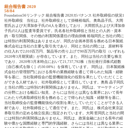
統合報告書 2020
58/84
Foundation56リンテック 統合報告書 2020ガバナンス 社外取締役の状況1
社外取締役 当社は、社外取締役として掛橋裕哉氏、奥島晶子氏、大岡
哲氏および大澤加奈子氏の4人を選任しており、大岡哲氏および大澤加奈
子氏の2人は監査等委員です。氏名各社外取締役と当社との人的・資本
的・取引関係、その他の利害関係選任の理由掛橋 裕哉同氏と当社の間に
は特別の利害関係はありませんが、同氏が企画本部長を務める日本製紙
株式会社は当社の主要な取引先であり、同社と当社の間には、原材料等
の仕入れで2,010百万円、製品等の売り上げで90百万円の取引（いずれも
2020年3月期実績）が存在しています。また、同社は当社の主要な株主
であり、2020年3月末時点において21,737,792株（当社発行済株式総数
［自己株式を除く］の30.08%）を保有しています。 同氏は、日本製紙株
式会社の管理部門における長年の業務経験を通じて得られた知識・経験
等を基に、当社取締役会の監督機能強化の役割を果たしていただくこと
ができる人材であり、社外取締役として選任しています。奥島 晶子同氏
と当社の間には特別の利害関係はありません。同氏は、マーケティング
の分野における幅広い知見、さらには当社とは異なる業界において長年
にわたり代表取締役社長を務めることで得られた知識・経験等を基に、
当社取締役会の監督機能強化の役割を果たしていただくことができる人
材であり、社外取締役として適任です。また、同氏は、株式会社東京証
券取引所の定める独立役員に指定されています。大岡 哲同氏と当社の間
には特別の利害関係はありません。同氏は、政策金融における長年の経
験や豊かな国際経験と専門的学識経験、さらには当社とは異なる業界に