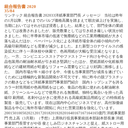
統合報告書 2020
35/84
リンテック 統合報告書 202033洋紙事業部門長 メッセージ 当社は昨年
の1月以降、それまでのパルプ価格高騰を踏まえて順次値上げを実施し、
当期においてはそれがほぼ浸透しました。結果として、部門全体の業績
としては改善されましたが、販売数量としては引き続き厳しい状況が続
きました。特に半導体市場の低迷で無塵紙などの工業用機能紙が大きく
落ち込んだほか、ペーパーレス化による洋紙市場全体の縮小傾向の中、
高級印刷用紙なども需要が減少しました。また新型コロナウイルスの感
染拡大に伴う一斉休校や休園で、色画用紙が大幅な受注減となりまし
た。一方、コンビニエンスストアやファストフード向けを中心とする食
品包装用の耐油耐水紙が引き続き堅調だったほか、壁紙原紙や化粧板用
紙などの建材用紙が旺盛なリフォーム需要などにより好調に推移しまし
た。 国内市場が年々縮小する中、今後も当事業部門が成長を遂げてい
くためには積極的な新製品開発が不可欠です。特に昨今の脱プラスチッ
クの動きなどをビ洋紙事業部門事業部門紹介 国内トップシェアを誇る
カラー封筒用紙や色画用紙をはじめ、食品の包装に使われる耐油耐水
紙、クリーンルームなどで使用される無塵紙、独特な風合いを持った高
級印 刷用紙、名刺やはがきに使用される高級紙製品用紙など の特殊紙を
製造・販売しています。現在は国内中心のビジネスですが、高付加価値
製品を中心に海外市場の開拓に 向けた営業活動を強化しています。
20015010050202120172018201920201640167167164165億円 洋紙事業部
門 売上高（3月期）（予想）上席執行役員事業統括本部副本部長兼 洋紙
事業部門長菅すがや谷 俊としみ巳ジネスチャンスと捉え、紙ストロー用