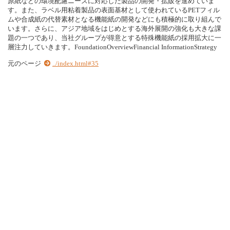
原紙などの環境配慮ニーズに対応した製品の開発・拡販を進めていま
す。また、ラベル用粘着製品の表面基材として使われているPETフィル
ムや合成紙の代替素材となる機能紙の開発などにも積極的に取り組んで
います。さらに、アジア地域をはじめとする海外展開の強化も大きな課
題の一つであり、当社グループが得意とする特殊機能紙の採用拡大に一
層注力していきます。FoundationOverviewFinancial InformationStrategy
元のページ
../index.html#35