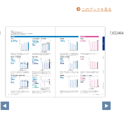
このブックを見る
0015010050016310,0008,0006,0004,0002,0000201620172018201920207,652464