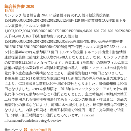
統合報告書 2020
19/84
リンテック 統合報告書 202017 減価償却費 のれん償却額設備投資額
150120906030020162017201820192020129億円129 億円従業員数CO2排出量トル
エン取扱量／トルエン排出量
1,0003,0002,0004,0005,0002016201720182019202004,948201620172018201920202502
人千tt4,948 人163 千t減価償却費／のれん償却額
1501209060300201620172018201920209533億円減価償却費95 億円研究開発費
2016201720182019202010080604020079億円79 億円トルエン取扱量7,652 tトルエ
ン排出量464 tのれん償却額33 億円 トルエン取扱量 トルエン排出量非財務情報
連結従業員数は前期末比60人増の4,948人となりました。なお、リンテック単体
の従業員数は2,584人となっています。吾妻工場（群馬県）の剝離フィルム塗工
設備の増設や温室効果ガス削減対応設備の導入、米国・マディコ社の経営合理
化に伴う生産拠点の再構築などにより、設備投資額は129億円となりました。
各生産拠点における環境負荷低減に向けた新規設備の導入や生産量の減少など
により、CO2排出量は前期比16千t減の163千tとなりました。減価償却費は95億
円となりました。のれん償却額は、2016年末のマックタック・アメリカ社の買
収に伴うのれん償却を中心に33億円となりました。主に粘着剤・剝離剤の塗工
工程で使用される揮発性有機溶剤であるトルエンの取扱量・排出量は、製品の
無溶剤化の推進などによ り、前期に比べ減少しました。研究開発費は79億円と
なりました。内訳は印刷材・産業工材関連で29億円、電子・光学関連で37億
円、洋紙・加工材関連で13億円となっています。Financial
InformationFoundationStrategyOverview
元のページ
../index.html#19