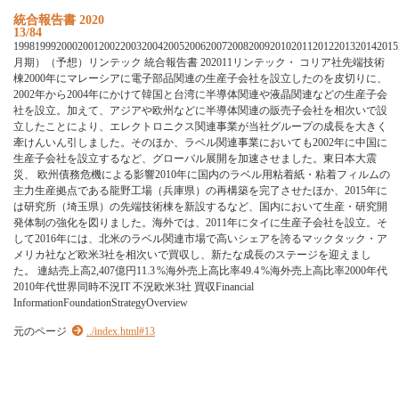
統合報告書 2020
13/84
19981999200020012002200320042005200620072008200920102011201220132014201
月期）（予想）リンテック 統合報告書 202011リンテック・ コリア社先端技術
棟2000年にマレーシアに電子部品関連の生産子会社を設立したのを皮切りに、
2002年から2004年にかけて韓国と台湾に半導体関連や液晶関連などの生産子会
社を設立。加えて、アジアや欧州などに半導体関連の販売子会社を相次いで設
立したことにより、エレクトロニクス関連事業が当社グループの成長を大きく
牽けんいん引しました。そのほか、ラベル関連事業においても2002年に中国に
生産子会社を設立するなど、グローバル展開を加速させました。東日本大震
災、 欧州債務危機による影響2010年に国内のラベル用粘着紙・粘着フィルムの
主力生産拠点である龍野工場（兵庫県）の再構築を完了させたほか、2015年に
は研究所（埼玉県）の先端技術棟を新設するなど、国内において生産・研究開
発体制の強化を図りました。海外では、2011年にタイに生産子会社を設立。そ
して2016年には、北米のラベル関連市場で高いシェアを誇るマックタック・ア
メリカ社など欧米3社を相次いで買収し、新たな成長のステージを迎えまし
た。 連結売上高2,407億円11.3 %海外売上高比率49.4 %海外売上高比率2000年代
2010年代世界同時不況IT 不況欧米3社 買収Financial
InformationFoundationStrategyOverview
元のページ
../index.html#13