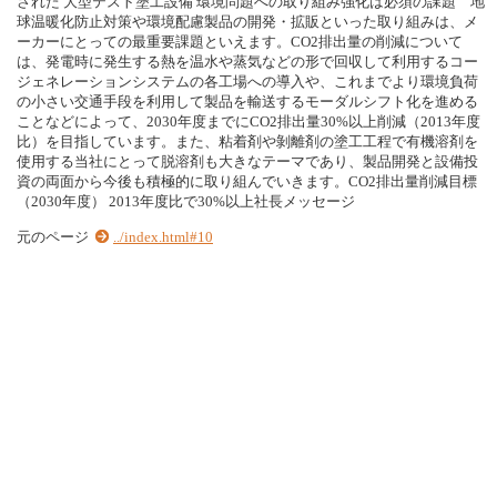
された 大型テスト塗工設備 環境問題への取り組み強化は必須の課題 地
球温暖化防止対策や環境配慮製品の開発・拡販といった取り組みは、メ
ーカーにとっての最重要課題といえます。CO2排出量の削減について
は、発電時に発生する熱を温水や蒸気などの形で回収して利用するコー
ジェネレーションシステムの各工場への導入や、これまでより環境負荷
の小さい交通手段を利用して製品を輸送するモーダルシフト化を進める
ことなどによって、2030年度までにCO2排出量30%以上削減（2013年度
比）を目指しています。また、粘着剤や剝離剤の塗工工程で有機溶剤を
使用する当社にとって脱溶剤も大きなテーマであり、製品開発と設備投
資の両面から今後も積極的に取り組んでいきます。CO2排出量削減目標
（2030年度） 2013年度比で30%以上社長メッセージ
元のページ
../index.html#10