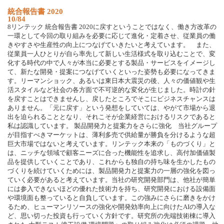
統合報告書 2020
10/84
8リンテック 統合報告書 2020に戻すということではなく、働き方改革の
一環として今回の取り組みを必要に応じて進化・定着させ、従業員の働
きやすさや生産性の向上につなげていきたいと考えています。 また、
従業員一人ひとりが自ら率先して新しい生活様式を取り込むことで、変
化する時代の中で人々が本当に必要とする製品・サービスをイメージし
て、新たな開発・提案につなげていくといった姿勢も必要になってきま
す。リーマンショック、あるいは東日本大震災の後、人々の価値観や生
活スタイルなど社会の各方面で不可逆的な変化が生じました。時計の針
を戻すことはできませんし、戻したところでそこにビジネスチャンスは
ありません。「元に戻す」という発想をしていては、やがて市場から退
出を迫られることとなり、それこそが企業経営におけるリスクであると
私は認識しています。 製品開発力と提案力をさらに強化 当社グループ
が目指すべきマーケットは、薄利多売で供給量が勝負を分けるような超
巨大市場ではないと考えています。リンテック本来の「ものづくり」と
は、ニッチな領域で顧客ニーズに合った機能性を追求し、高付加価値製
品を提供していくことであり、これからも独自の持ち味を生かしたもの
づくりを続けていくためには、製品開発力と提案力の一層の強化を図っ
ていく必要があると考えています。当社の研究開発部門は、他社が簡単
には参入できないほどの優れた技術力を持ち、研究開発における設備面
や環境面も整っていると自負しています。この強みにさらに磨きをかけ
るため、ヒューマンリソースの強化や開発効率向上に向けたAIの導入な
ど、思い切った投資も行っていく方針です。研究所の先端技術棟に導入