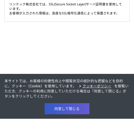
リンテック株式会社では、SSL(Secure Socket Layer)サーバ証明書を使用して
います。
お客様が入力された情報は、高度なSSL暗号化通信によって保護されます。
本サイトでは、お客様の利便性向上や閲覧状況の統計的な把握などを目的
に、クッキー（Cookie）を使用しています。
クッキーポリシー
を御覧い
ただき、クッキーの利用に同意していただける場合は「同意して閉じる」ボ
タンをクリックしてください。
同意して閉じる