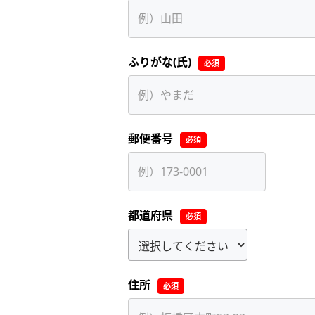
ふりがな(氏)
必須
郵便番号
必須
都道府県
必須
住所
必須